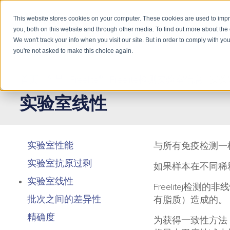
This website stores cookies on your computer. These cookies are used to imp
you, both on this website and through other media. To find out more about the
产品
学
We won't track your info when you visit our site. But in order to comply with you
you're not asked to make this choice again.
®
首页
/
产品
/
Freelite
/
Freelite检测实验室信息
/
实验
实验室线性
实验室性能
与所有免疫检测一样
实验室抗原过剩
如果样本在不同稀
实验室线性
Freelitej
批次之间的差异性
有脂质）造成的。
精确度
为获得一致性方法，