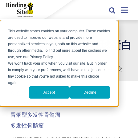
This website stores cookies on your computer. These cookies
意义未明单克隆丙种球蛋白病（MGUS）
are used to improve our website and provide more
意义未明单克隆丙种球蛋白
personalized services to you, both on this website and
through other media. To find out more about the cookies we
病（MGUS）
use, see our Privacy Policy
We won't track your info when you visit our site. But in order
一种可能发展为多发性骨髓瘤等癌症的良性病变
to comply with your preferences, we'll have to use just one
tiny cookie so that you're not asked to make this choice
again.
Accept
Decline
单克隆丙种球蛋白病
意义未明单克隆丙种球蛋白病（MGUS）
冒烟型多发性骨髓瘤
多发性骨髓瘤