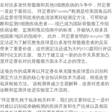
在对抗多发性骨髓瘤和其他B细胞疾病的斗争中，拜定赛
®
一直处于最前沿。 拜定赛的Freelite
检测是经美国食品药
品监督管理局批准的血清游离轻链测定方法，可帮助诊
断和监测B细胞疾病患者——现已成为国际骨髓瘤工作组
疾病诊断、监测和预后指南中的标准，并被纳入很多其
他国家/地区的指南中。 此外，拜定赛发明的Hevylite™测
定法还为了解完整免疫球蛋白多发性骨髓瘤患者的反应
带来了重要价值，这些测定法还成为大约650篇同行评议
期刊论文的主题。 致力于建立这一新的合作关系更加凸
显拜定赛在对抗骨髓瘤方面永不止步的理念。
这项合作的成果将以拜定赛在单克隆免疫球蛋白识别和
测定方法方面的核心专业知识和技术为基础，彻底改变
临床检验方法。 该检测将减少主观解释，改善对患者的
诊断和监测并改进实验室工作流程。
“拜定赛扎根于临床相关科学，我们的主要特征之一是针
对难以识别或准确检测的疾病开发和生产抗体以及相应