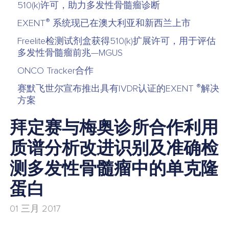
510(k)许可，助力多发性骨髓瘤诊断
®
EXENT
系统现已在澳大利亚和新西兰上市
Freelite检测试剂盒获得510(k)扩展许可，用于评估
多发性骨髓瘤前兆—MGUS
ONCO Tracker合作
®
赛默飞世尔宣布推出具有IVDR认证的EXENT
解决
方案
拜定赛与梅奥诊所合作利用
质谱分析改进识别及准确检
测多发性骨髓瘤中的单克隆
蛋白
01 三月 2017