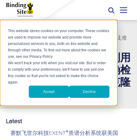
This website stores cookies on your computer. These cookies
are used to improve our website and provide more
拜定赛与梅奥诊所合作利用质谱分析改进识别及准
personalized services to you, both on this website and
确检测多发性骨髓瘤中的单克隆蛋白
through other media. To find out more about the cookies we
拜定赛与梅奥诊所合作利用
use, see our Privacy Policy
We won't track your info when you visit our site. But in order
质谱分析改进识别及准确检
to comply with your preferences, we'll have to use just one
tiny cookie so that you're not asked to make this choice
测多发性骨髓瘤中的单克隆
again.
Accept
Decline
蛋白
Latest
®
赛默飞世尔科技EXENT
质谱分析系统获美国