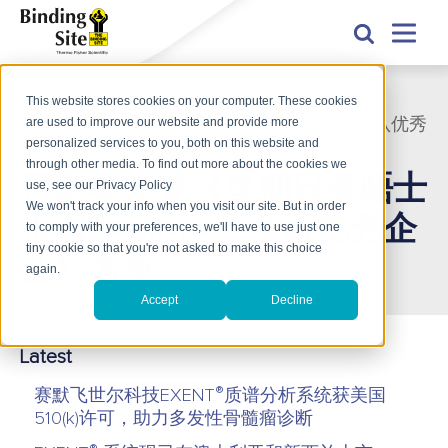
This website stores cookies on your computer. These cookies
are used to improve our website and provide more
拜定赛荣登《星期日泰晤士报国际动向——公认优秀
personalized services to you, both on this website and
企业》名单
through other media. To find out more about the cookies we
拜定赛荣登《星期日泰晤士
use, see our Privacy Policy
We won't track your info when you visit our site. But in order
报国际动向——公认优秀企
to comply with your preferences, we'll have to use just one
tiny cookie so that you're not asked to make this choice
业》名单
again.
Accept
Decline
Latest
®
赛默飞世尔科技EXENT
质谱分析系统获美国
510(k)许可，助力多发性骨髓瘤诊断