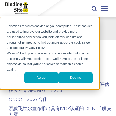
This website stores cookies on your computer. These cookies
拜定赛集团荣获Medilink Midlands商业奖
are used to improve our website and provide more
personalized services to you, both on this website and
through other media. To find out more about the cookies we
use, see our Privacy Policy
Latest
We won't track your info when you visit our site. But in order
to comply with your preferences, we'll have to use just one
®
赛默飞世尔科技EXENT
质谱分析系统获美国
tiny cookie so that you're not asked to make this choice
510(k)许可，助力多发性骨髓瘤诊断
again.
®
EXENT
系统现已在澳大利亚和新西兰上市
Accept
Decline
Freelite检测试剂盒获得510(k)扩展许可，用于评估
多发性骨髓瘤前兆—MGUS
ONCO Tracker合作
®
赛默飞世尔宣布推出具有IVDR认证的EXENT
解决
方案