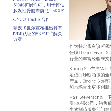
510(k)扩展许可，用于评估
多发性骨髓瘤前兆—MGUS
ONCO Tracker合作
赛默飞世尔宣布推出具有
®
IVDR认证的EXENT
解决
方案
作为特定蛋白诊断领域的全
任职Thermo Fish
行业的丰富经验来支持Bi
Binding Site
定蛋白诊断领域的全
产品，Binding S
和市场带来更多创新。
Mark Stevenson
富100强公司，销
生物制药服务部门在服务