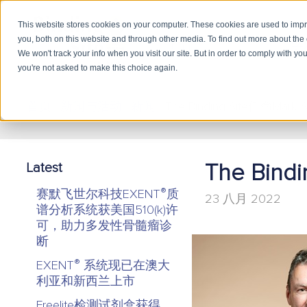
This website stores cookies on your computer. These cookies are used to imp
you, both on this website and through other media. To find out more about the
产品
学
We won't track your info when you visit our site. But in order to comply with you
you're not asked to make this choice again.
首页
/
新闻与活动
/
新闻
/
The Binding Site任命Mar
Latest
The Bin
®
赛默飞世尔科技EXENT
质
23 八月 2022
谱分析系统获美国510(k)许
可，助力多发性骨髓瘤诊
断
®
EXENT
系统现已在澳大
利亚和新西兰上市
Freelite检测试剂盒获得