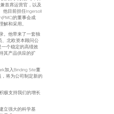
的总裁兼首席运营官，以及
)。他目前担任Ingersoll
ion(PMC)的董事会成
理解和采用。
记录。他带来了一套独
事会成员、北欧资本顾问公
e一直是一个稳定的高绩效
持其产品供应的扩
inding Site董
他成员，将为公司制定新的
有者继续积极支持我们的增长
间里建立强大的科学基