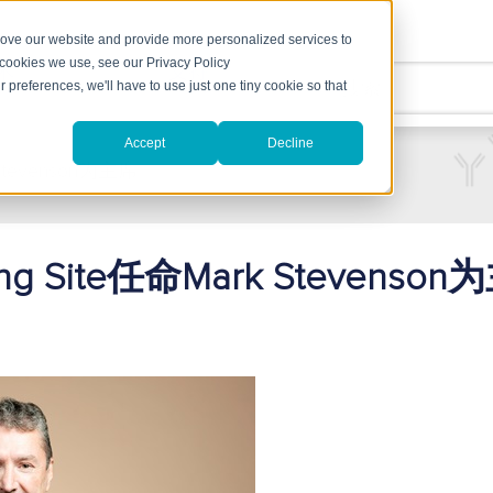
rove our website and provide more personalized services to
 cookies we use, see our Privacy Policy
术
支持
r preferences, we'll have to use just one tiny cookie so that
Accept
Decline
k Stevenson为主席
ding Site任命Mark Stevenso