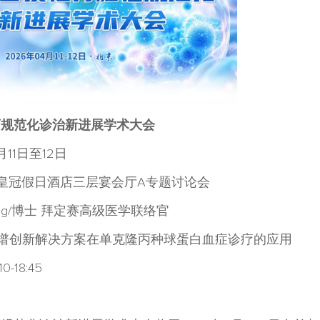
瘤规范化诊治新进展学术大会
月11日至12日
皇冠假日酒店三层宴会厅A专题讨论会
 Wong/博士 拜定赛高级医学联络官
T质谱创新解决方案在单克隆丙种球蛋白血症诊疗的应用
0-18:45